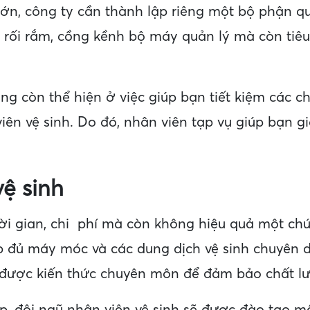
ớn, công ty cần thành lập riêng một bộ phận qu
àm rối rắm, cồng kềnh bộ máy quản lý mà còn ti
òng còn thể hiện ở việc giúp bạn tiết kiệm các ch
iên vệ sinh. Do đó, nhân viên tạp vụ giúp bạn gi
ệ sinh
hời gian, chi phí mà còn không hiệu quả một ch
p đủ máy móc và các dung dịch vệ sinh chuyên 
được kiến thức chuyên môn để đảm bảo chất lư