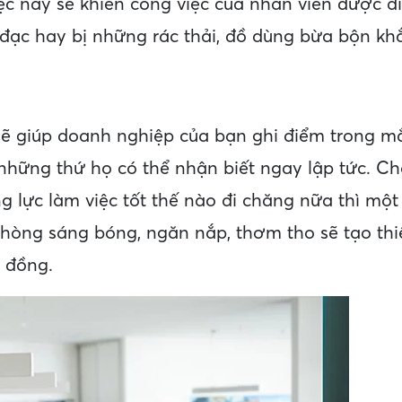
iệc này sẽ khiến công việc của nhân viên được di
 đạc hay bị những rác thải, đồ dùng bừa bộn kh
ẽ giúp doanh nghiệp của bạn ghi điểm trong mắt
à những thứ họ có thể nhận biết ngay lập tức. C
g lực làm việc tốt thế nào đi chăng nữa thì mộ
 phòng sáng bóng, ngăn nắp, thơm tho sẽ tạo th
 đồng.