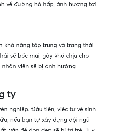
ệnh về đường hô hấp, ảnh hưởng tới
n khả năng tập trung và trạng thái
hải sẽ bốc mùi, gây khó chịu cho
ủa nhân viên sẽ bị ảnh hưởng
g ty
n nghiệp. Đầu tiên, việc tự vệ sinh
nữa, nếu bạn tự xây dựng đội ngũ
, vấn đề dọn dẹp sẽ bị trì trệ. Tuy