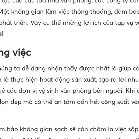
ên tục của các tòa nhà văn phòng, các công ty c
Một không gian làm việc thông thoáng, đảm bảo 
hát triển. Vậy cụ thể những lợi ích của tạp vụ 
é!
ng việc
húng ta dễ dàng nhận thấy được nhất là giúp cả
 là thực hiện hoạt động sản xuất, tạo ra lợi nh
uê các đơn vị vệ sinh văn phòng bên ngoài. Khi
dọn dẹp mà có thể an tâm dồn hết công suất vào
m bảo không gian sạch sẽ còn chăm lo việc sắp 