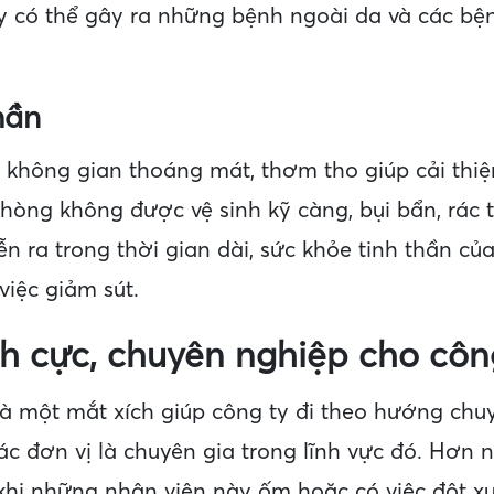
y có thể gây ra những bệnh ngoài da và các b
hần
 không gian thoáng mát, thơm tho giúp cải thiệ
hòng không được vệ sinh kỹ càng, bụi bẩn, rác t
ễn ra trong thời gian dài, sức khỏe tinh thần c
việc giảm sút.
h cực, chuyên nghiệp cho côn
à một mắt xích giúp công ty đi theo hướng chuyê
c đơn vị là chuyên gia trong lĩnh vực đó. Hơn 
hi những nhân viên này ốm hoặc có việc đột xuất